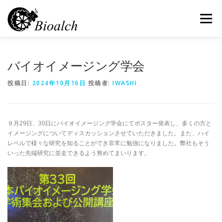
コ
ン
メニュー
テ
ン
ツ
へ
HOME
会社概要
お問い合せ
バイオイメージング学会
ス
キ
投稿日:
2024年10月16日
投稿者:
IWASHI
ッ
プ
プライバシーポリシー
料金表
９月29日、30日にバイオイメージング学会にてポスター発表し、多くの方と
イメージングについてディスカッションさせていただきました。また、ハイ
レベルで様々な研究を知ることができ非常に勉強になりました。弊社もそう
いった先端研究に並走できるよう努めてまいります。